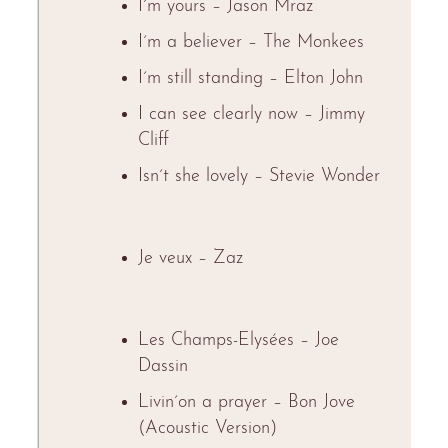
I´m yours – Jason Mraz
I´m a believer – The Monkees
I´m still standing – Elton John
I can see clearly now – Jimmy
Cliff
Isn´t she lovely – Stevie Wonder
Je veux – Zaz
Les Champs-Elysées – Joe
Dassin
Livin´on a prayer – Bon Jove
(Acoustic Version)